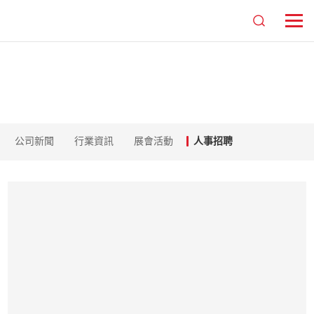
公司新聞
行業資訊
展會活動
人事招聘